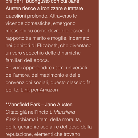
chi per il 
buongusto con cui Jane 
Austen riesce a ironizzare e trattare 
questioni profonde
. Attraverso le 
vicende domestiche, emergono 
riflessioni su come dovrebbe essere il 
rapporto tra marito e moglie, incarnato 
nei genitori di Elizabeth, che diventano 
un vero specchio delle dinamiche 
familiari dell’epoca. 
Se vuoi approfondire i temi universali 
dell’amore, del matrimonio e delle 
convenzioni sociali, questo classico fa 
per te. 
Link per Amazon
*Mansfield Park – Jane Austen
Citato già nell’incipit, 
Mansfield 
Park
 richiama i temi della moralità, 
delle gerarchie sociali e del peso della 
reputazione, elementi che trovano 