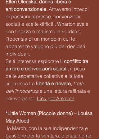
Ellen Olenska, donna libera e 
anticonvenzionale. 
Attraverso intrecci 
di passioni represse, convenzioni 
sociali e scelte difficili, Wharton svela 
con finezza e realismo la rigidità e 
l’ipocrisia di un mondo in cui le 
apparenze valgono più dei desideri 
individuali.
Se ti interessa esplorare
 il conflitto tra 
amore e convenzioni sociali
, il peso 
delle aspettative collettive e la lotta 
silenziosa tra 
libertà e dovere
, 
L’età 
dell’innocenza
 è una lettura raffinata e 
coinvolgente. 
Link per Amazon
*Little Women (Piccole donne) – Louisa 
May Alcott
Jo March, con la sua indipendenza e 
passione per la scrittura, è citata come 