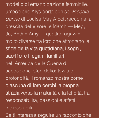
modello di emancipazione femminile, 
un’eco che Alys porta con sé. 
Piccole 
donne
 di Louisa May Alcott racconta la 
crescita delle sorelle March — Meg, 
Jo, Beth e Amy — quattro ragazze 
molto diverse tra loro che affrontano le 
sfide della vita quotidiana, i sogni, i 
sacrifici e i legami familiari 
nell’America della Guerra di 
secessione. Con delicatezza e 
profondità, il romanzo mostra come 
ciascuna di loro cerchi la propria 
strada 
verso la maturità e la felicità, tra 
responsabilità, passioni e affetti 
indissolubili.
Se ti interessa seguire un racconto che 
intreccia
 famiglia, amicizia, amore e la 
ricerca del proprio posto nel mondo
, 
Piccole donne
 è una lettura tenera e 