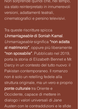
Non sorprende quindi che, nel tempo, 
sia stato reinterpretato in innumerevoli 
versioni, adattamenti teatrali, 
cinematografici e persino televisivi.
Tra queste riscritture spicca 
Unmarriageable
 di Soniah Kamal
. 
Unmarriageable
 significa 
“non adatta 
al matrimonio”
, oppure più liberamente 
“non sposabile”
. Pubblicato nel 2019, 
porta la storia di Elizabeth Bennet e Mr. 
Darcy in un contesto del tutto nuovo: il 
Pakistan contemporaneo. Il romanzo 
non è solo un retelling fedele alla 
struttura originale, ma un vero e proprio 
ponte culturale
 tra Oriente e 
Occidente, capace di mettere in 
dialogo i valori universali di Jane 
Austen con le contraddizioni e le sfide 