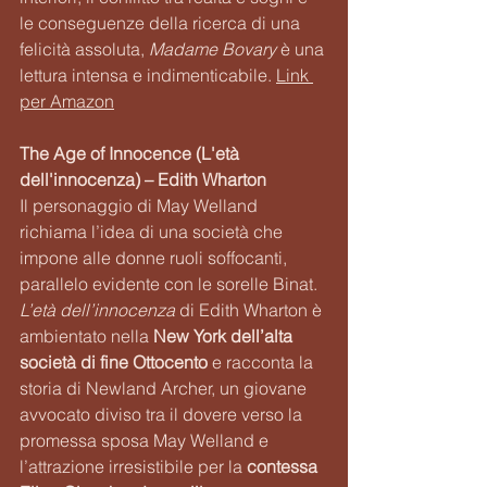
le conseguenze della ricerca di una 
felicità assoluta, 
Madame Bovary
 è una 
lettura intensa e indimenticabile. 
Link 
per Amazon
The Age of Innocence (L'età 
dell'innocenza) – Edith Wharton
Il personaggio di May Welland 
richiama l’idea di una società che 
impone alle donne ruoli soffocanti, 
parallelo evidente con le sorelle Binat. 
L’età dell’innocenza
 di Edith Wharton è 
ambientato nella 
New York dell’alta 
società di fine Ottocento 
e racconta la 
storia di Newland Archer, un giovane 
avvocato diviso tra il dovere verso la 
promessa sposa May Welland e 
l’attrazione irresistibile per la 
contessa 