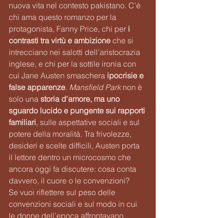
nuova vita nel contesto pakistano. C’è 
chi ama questo romanzo per la 
protagonista, Fanny Price, chi per 
i 
contrasti tra virtù e ambizione 
che si 
intrecciano nei salotti dell’aristocrazia 
inglese, e chi per la sottile ironia con 
cui Jane Austen smaschera
 ipocrisie e 
false apparenze
. 
Mansfield Park
 non è 
solo una 
storia d’amore, ma uno 
sguardo lucido e pungente sui rapporti 
familiari
, sulle aspettative sociali e sul 
potere della moralità. Tra frivolezze, 
desideri e scelte difficili, Austen porta 
il lettore dentro un microcosmo che 
ancora oggi fa discutere: cosa conta 
davvero, il cuore o le convenzioni?
Se vuoi riflettere sul peso delle 
convenzioni sociali e sul modo in cui 
le donne dell’epoca affrontavano 