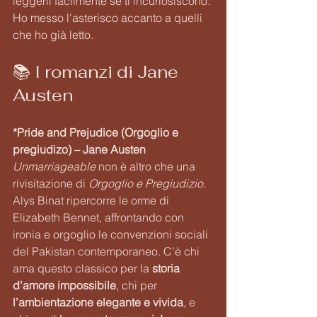
leggerli facilmente se ti incuriosiscono. 
Ho messo l'asterisco accanto a quelli 
che ho già letto. 
📚 I romanzi di Jane 
Austen
*Pride and Prejudice (Orgoglio e 
pregiudizo) – Jane Austen 
Unmarriageable
 non è altro che una 
rivisitazione di 
Orgoglio e Pregiudizio
. 
Alys Binat ripercorre le orme di 
Elizabeth Bennet, affrontando con 
ironia e orgoglio le convenzioni sociali 
del Pakistan contemporaneo. C’è chi 
ama questo classico per la 
storia 
d’amore impossibile
, chi per 
l’ambientazione elegante e vivida
, e 