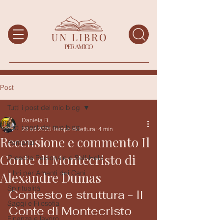
Post
Tutti i post del mio blog
Daniela B.
Tutti i post del mio blog
29 ott 2025
Tempo di lettura: 4 min
Recensione e commento Il
Romanzi
Conte di Montecristo di
Crescita Personale e Self-Help
Libri per Amanti dei Cani
Alexandre Dumas
Spiritualità
Contesto e struttura - Il 
Saggi e Filosofia
Conte di Montecristo 
Finanza e lavoro