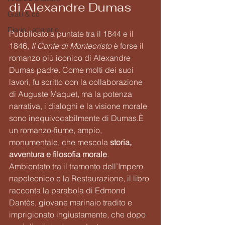
di Alexandre Dumas
Gialli & co
Diario Letterario
Pubblicato a puntate tra il 1844 e il 
1846, 
Il Conte di Montecristo
 è forse il 
romanzo più iconico di Alexandre 
Dumas padre. Come molti dei suoi 
lavori, fu scritto con la collaborazione 
di Auguste Maquet, ma la potenza 
narrativa, i dialoghi e la visione morale 
sono inequivocabilmente di Dumas.È 
un romanzo-fiume, ampio, 
monumentale, che mescola 
storia, 
avventura e filosofia morale
. 
Ambientato tra il tramonto dell’Impero 
napoleonico e la Restaurazione, il libro 
racconta la parabola di Edmond 
Dantès, giovane marinaio tradito e 
imprigionato ingiustamente, che dopo 