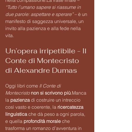
nella 
compassione.La
 frase finale – 
“Tutto l’umano sapere si riassume in 
due parole: aspettare e sperare”
 – è un 
manifesto di saggezza universale, un 
invito alla pazienza e alla fede nella 
vita.
Un’opera irripetibile - Il 
Conte di Montecristo 
di Alexandre Dumas
Oggi libri come 
Il Conte di 
Montecristo
non si scrivono più
.Manca 
la 
pazienza
 di costruire un intreccio 
così vasto e coerente, la 
ricercatezza 
linguistica
 che dà peso a ogni parola, 
e quella 
profondità morale
 che 
trasforma un romanzo d’avventura in 