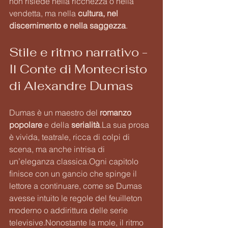
non risiede nella ricchezza o nella 
vendetta, ma nella 
cultura, nel 
discernimento e nella saggezza
.
Stile e ritmo narrativo - 
Il Conte di Montecristo 
di Alexandre Dumas
Dumas è un maestro del 
romanzo 
popolare
 e della 
serialità
.La
 sua prosa 
è vivida, teatrale, ricca di colpi di 
scena, ma anche intrisa di 
un’eleganza classica.Ogni capitolo 
finisce con un gancio che spinge il 
lettore a continuare, come se Dumas 
avesse intuito le regole del feuilleton 
moderno o addirittura delle serie 
televisive.Nonostante la mole, il ritmo 