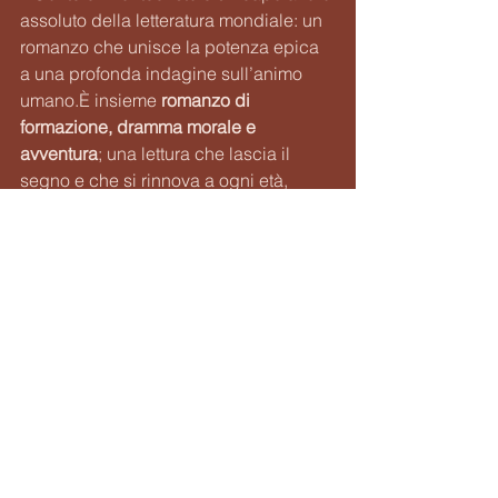
assoluto della letteratura mondiale: un 
romanzo che unisce la potenza epica 
a una profonda indagine sull’animo 
umano.È insieme 
romanzo di 
formazione, dramma morale e 
avventura
; una lettura che lascia il 
segno e che si rinnova a ogni età, 
perché in ogni fase della vita troviamo 
un volto diverso di Dantès dentro di noi.
⭐ 
Voto: 5/5
Un libro che non si legge 
soltanto: si vive, si attraversa, e alla 
fine, ci trasforma.
🔗 
Link Goodreads
:
Il Conte di 
Montecristo
 di Alexandre Dumas
🛒 
Link Amazon
:
 Se non l’hai ancora 
letto, qui trovi 
Il Conte di Montecristo
 di 