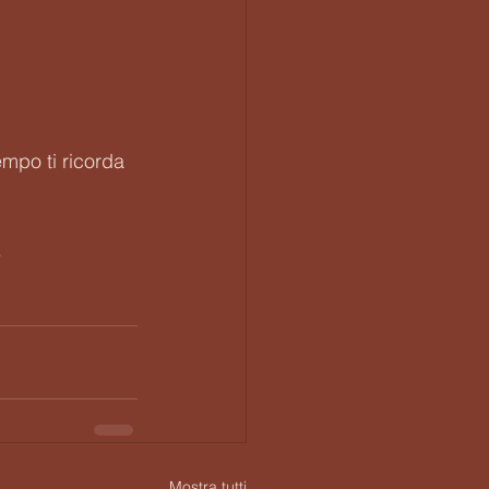
empo ti ricorda 
.
Mostra tutti