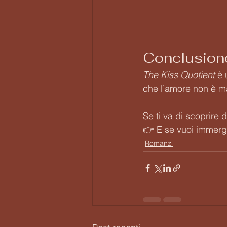
Conclusion
The Kiss Quotient
 è 
che l’amore non è ma
Se ti va di scoprire d
👉 E se vuoi immerger
Romanzi