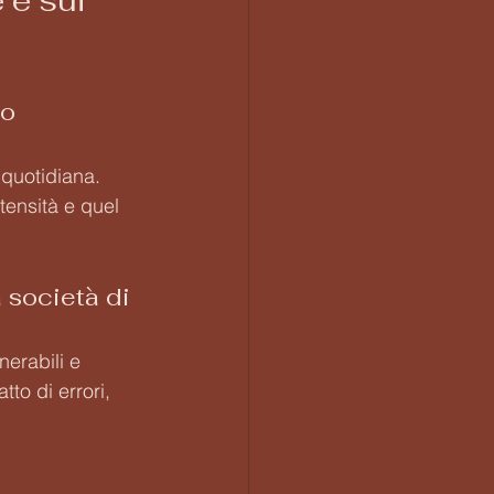
e sui 
o 
 quotidiana. 
tensità e quel 
a società di 
erabili e 
to di errori, 