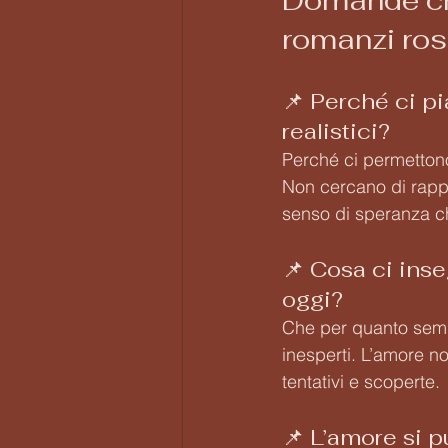
Domande che
romanzi ro
📌 Perché ci p
realistici?
Perché ci permettono
Non cercano di rappr
senso di speranza ch
📌 Cosa ci ins
oggi?
Che per quanto sembr
inesperti. L’amore no
tentativi e scoperte.
📌 L’amore si