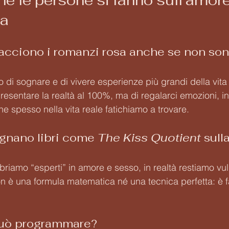
 le persone si fanno sull’amore 
sa
iacciono i romanzi rosa anche se non son
 di sognare e di vivere esperienze più grandi della vita
esentare la realtà al 100%, ma di regalarci emozioni, in
e spesso nella vita reale fatichiamo a trovare.
egnano libri come 
The Kiss Quotient
 sull
iamo “esperti” in amore e sesso, in realtà restiamo vuln
n è una formula matematica né una tecnica perfetta: è fat
 può programmare?