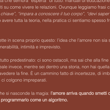
tà che sembra “esperta” di tutto: manuali di educazione
finiti su come vivere le relazioni. Ovunque leggiamo frasi
 chiave”
, 
“impara a conoscere il tuo corpo”
, 
“devi saper 
ere tutta la teoria, nella pratica ci sentiamo spesso fra
tte in scena proprio questo: l’idea che l’amore non sia 
rabilità, intimità e imprevisto.
tto predestinato: ci sono ostacoli, ma sai che alla fine 
 reale invece, mentre sei dentro una storia, non hai quella
travedere la fine. È un cammino fatto di incertezze, di imb
ci colgono impreparati.
che si nasconde la magia: 
l’amore arriva quando smetti d
i programmarlo come un algoritmo.