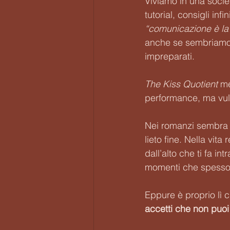
Viviamo in una socie
tutorial, consigli in
“comunicazione è la
anche se sembriamo av
impreparati.
The Kiss Quotient
 me
performance, ma vulne
Nei romanzi sembra tu
lieto fine. Nella vita
dall’alto che ti fa in
momenti che spesso 
Eppure è proprio lì 
accetti che non puo