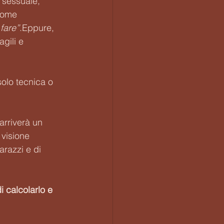
 sessuale, 
 come 
fare”
.Eppure, 
gili e 
solo tecnica o 
arriverà un 
 visione 
arazzi e di 
i calcolarlo e 