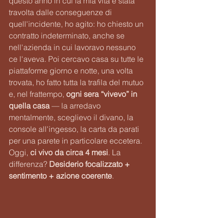
questo anno in cui la mia vita è stata 
travolta dalle conseguenze di 
quell'incidente, ho agito: ho chiesto un 
contratto indeterminato, anche se 
nell'azienda in cui lavoravo nessuno 
ce l'aveva. Poi cercavo casa su tutte le 
piattaforme giorno e notte, una volta 
trovata, ho fatto tutta la trafila del mutuo 
e, nel frattempo, 
ogni sera “vivevo” in 
quella casa
 — la arredavo 
mentalmente, sceglievo il divano, la 
console all'ingesso, la carta da parati 
per una parete in particolare eccetera. 
Oggi, 
ci vivo da circa 4 mesi
. La 
differenza? 
Desiderio focalizzato + 
sentimento + azione coerente
.