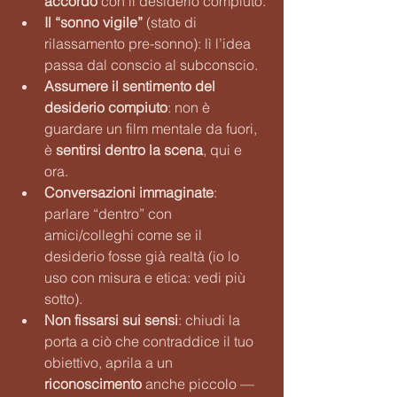
accordo
 con il desiderio compiuto.
Il “sonno vigile”
 (stato di 
rilassamento pre-sonno): lì l’idea 
passa dal conscio al subconscio.
Assumere il sentimento del 
desiderio compiuto
: non è 
guardare un film mentale da fuori, 
è 
sentirsi dentro la scena
, qui e 
ora.
Conversazioni immaginate
: 
parlare “dentro” con 
amici/colleghi come se il 
desiderio fosse già realtà (io lo 
uso con misura e etica: vedi più 
sotto).
Non fissarsi sui sensi
: chiudi la 
porta a ciò che contraddice il tuo 
obiettivo, aprila a un 
riconoscimento
 anche piccolo — 