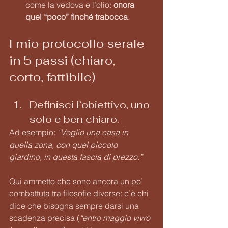
come la vedova e l’olio: 
onora 
quel “poco” finché trabocca
.
l mio protocollo serale 
in 5 passi (chiaro, 
corto, fattibile)
Definisci l’obiettivo, uno 
solo e ben chiaro. 
Ad esempio: 
“Voglio una casa in 
quella zona, con quel piccolo 
giardino, in questa fascia di prezzo.”
Qui ammetto che sono ancora un po’ 
combattuta tra filosofie diverse: c’è chi 
dice che bisogna sempre darsi una 
scadenza precisa (
“entro maggio vivrò 