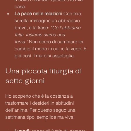
casa.
La pace nelle relazioni 
Con mia 
sorella immagino un abbraccio 
breve, e la frase: 
“Ce l'abbiamo 
fatta, insieme siamo una 
forza.”
 Non cerco di cambiare lei: 
cambio il modo in cui io la vedo. E 
già così il muro si assottiglia.
Una piccola liturgia di 
sette giorni
Ho scoperto che è la costanza a 
trasformare i desideri in abitudini 
dell’anima. Per questo seguo una 
settimana tipo, semplice ma viva:
Lunedì:
 sogno di 3 minuti, sempre 