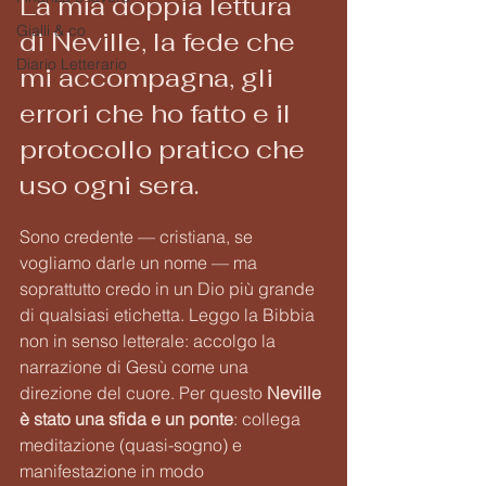
La mia doppia lettura 
Gialli & co
di Neville, la fede che 
Diario Letterario
mi accompagna, gli 
errori che ho fatto e il 
protocollo pratico che 
uso ogni sera.
Sono credente — cristiana, se 
vogliamo darle un nome — ma 
soprattutto credo in un Dio più grande 
di qualsiasi etichetta. Leggo la Bibbia 
non in senso letterale: accolgo la 
narrazione di Gesù come una 
direzione del cuore. Per questo 
Neville 
è stato una sfida e un ponte
: collega 
meditazione (quasi-sogno) e 
manifestazione in modo 