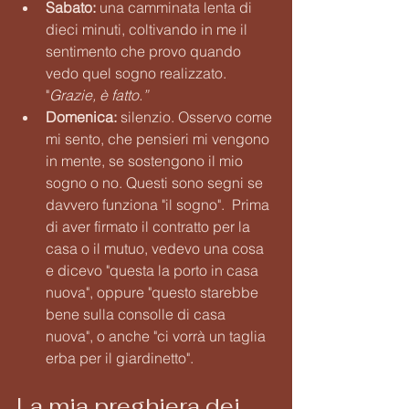
Sabato:
 una camminata lenta di 
dieci minuti, coltivando in me il 
sentimento che provo quando 
vedo quel sogno realizzato. 
"
Grazie, è fatto.” 
Domenica:
 silenzio. Osservo come 
mi sento, che pensieri mi vengono 
in mente, se sostengono il mio 
sogno o no. Questi sono segni se 
davvero funziona "il sogno".  Prima 
di aver firmato il contratto per la 
casa o il mutuo, vedevo una cosa 
e dicevo "questa la porto in casa 
nuova", oppure "questo starebbe 
bene sulla consolle di casa 
nuova", o anche "ci vorrà un taglia 
erba per il giardinetto". 
La mia preghiera dei 