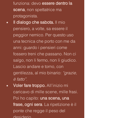
funziona: devo 
essere dentro la 
scena
, non spettatrice ma 
protagonista.
Il dialogo che sabota. 
Il
 mio 
pensiero, a volte, sa essere il 
peggior nemico. Per questo uso 
una tecnica che porto con me da 
anni: guardo i pensieri come 
fossero treni che passano. Non ci 
salgo, non li fermo, non li giudico. 
Lascio andare e torno, con 
gentilezza, al mio binario: 
“grazie, 
è fatto”
.
Voler fare troppo. 
All’inizio mi 
caricavo di mille scene, mille frasi. 
Poi ho capito: 
una scena, una 
frase, ogni sera
. La ripetizione è il 
ponte che regge il peso del 
desiderio.