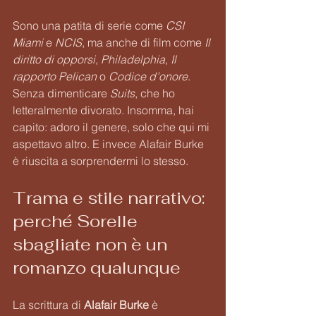
Sono una patita di serie come 
CSI 
Miami
 e 
NCIS
, ma anche di film come 
Il 
diritto di opporsi
, 
Philadelphia
, 
Il 
rapporto Pelican
 o 
Codice d’onore
. 
Senza dimenticare 
Suits
, che ho 
letteralmente divorato. Insomma, hai 
capito: adoro il genere, solo che qui mi 
aspettavo altro. E invece Alafair Burke 
è riuscita a sorprendermi lo stesso.
Trama e stile narrativo: 
perché Sorelle 
sbagliate non è un 
romanzo qualunque
La scrittura di 
Alafair Burke
 è 