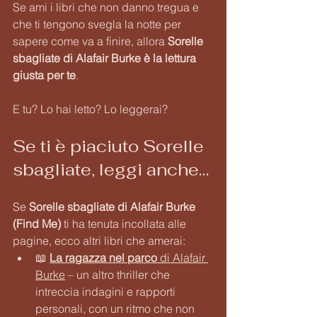
Se ami i libri che non danno tregua e 
che ti tengono svegla la notte per 
sapere come va a finire, allora 
Sorelle 
sbagliate di Alafair Burke è la lettura 
giusta per te
.
E tu? Lo hai letto? Lo leggerai? 
Se ti è piaciuto Sorelle 
sbagliate, leggi anche…
Se 
Sorelle sbagliate di Alafair Burke 
(Find Me)
 ti ha tenuta incollata alle 
pagine, ecco altri libri che amerai:
📖 
La ragazza nel parco
 di Alafair 
Burke
 – un altro thriller che 
intreccia indagini e rapporti 
personali, con un ritmo che non 