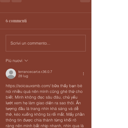
6 commenti
Scrivi un commento...
Più nuovi
terrancecart.e.r.36.0.7
28 lug
https://soicauxsmb.com/
 bữa thấy bạn bè 
nói nhiều quá nên mình cũng ghé thử cho 
biết. Mình không đọc sâu đâu, chủ yếu 
lướt xem họ làm giao diện ra sao thôi. Ấn 
tượng đầu là trang nhìn khá sáng và dễ 
thở, kéo xuống không bị rối mắt. Mấy phần 
thông tin được chia thành từng khối rõ 
ràng nên mình bắt nhịp nhanh, nhìn qua là 