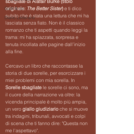
sbagliate di Alafair Burke (titolo 
originale: 
The Better Sister
)
 e ti dico 
Gialli & co
subito che è stata una lettura che mi ha 
Diario Letterario
lasciata senza fiato. Non è il classico 
romanzo che ti aspetti quando leggi la 
trama: mi ha spiazzata, sorpresa e 
tenuta incollata alle pagine dall’inizio 
alla fine.
Cercavo un libro che raccontasse la 
storia di due sorelle, per esorcizzare i 
miei problemi con mia sorella. In 
Sorelle sbagliate
 le sorelle ci sono, ma 
il cuore della narrazione va oltre: la 
vicenda principale è molto più ampia, 
un vero 
giallo giudiziario
che si muove 
tra indagini, tribunali, avvocati e colpi 
di scena che ti fanno dire: "Questa non 
me l'aspettavo"
. 