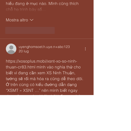
hiểu đang ở mục nào. Mình cũng thích 
chỗ họ trình bày số…
Mostra altro
Mi piace
Rispondi
uyenghomsoet.h.uy.e.n+abc123
20 lug
https://xosoplus.mobi/xsnt-xo-so-ninh-
thuan-cr83.html
 mình vào nghía thử cho 
biết vì đang cần xem XS Ninh Thuận, 
tưởng sẽ rối mà hóa ra cũng dễ theo dõi. 
Ở trên cùng có kiểu đường dẫn dạng 
“XSMT » XSNT …” nên mình biết ngay 
đang ở mục nào, khỏi phải bấm qua lại 
tìm. Kéo xuống phần kết quả thì họ để 
theo bảng giải G8, G7, G6… nhìn lướt là 
bắt được nhịp, không bị chữ dồn một cục. 
Mình thích nhất là…
Mostra altro