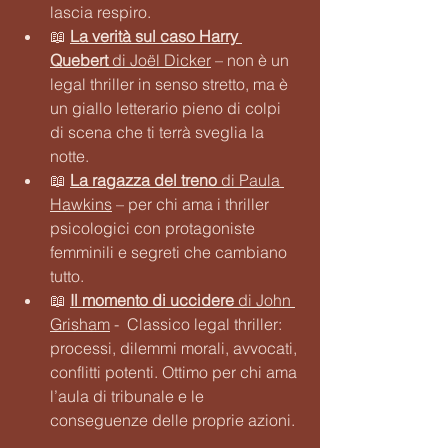
lascia respiro.
📖 
La verità sul caso Harry 
Quebert
 di Joël Dicker
 – non è un 
legal thriller in senso stretto, ma è 
un giallo letterario pieno di colpi 
di scena che ti terrà sveglia la 
notte.
📖 
La ragazza del treno
 di Paula 
Hawkins
 – per chi ama i thriller 
psicologici con protagoniste 
femminili e segreti che cambiano 
tutto.
📖 
Il momento di uccidere
 di John 
Grisham
 -  Classico legal thriller: 
processi, dilemmi morali, avvocati, 
conflitti potenti. Ottimo per chi ama 
l’aula di tribunale e le 
conseguenze delle proprie azioni.